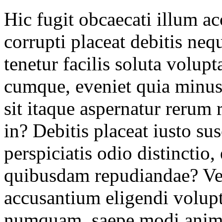
Hic fugit obcaecati illum a
corrupti placeat debitis neq
tenetur facilis soluta volup
cumque, eveniet quia minus 
sit itaque aspernatur rerum 
in? Debitis placeat iusto su
perspiciatis odio distinctio,
quibusdam repudiandae? Ve
accusantium eligendi volup
numquam, saepe modi animi